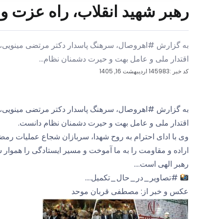
رهبر شهید انقلاب، راه عزت 
به گزارش #اهروصال، سرهنگ پاسدار دکتر مرتضی مینویی، م
اقتدار ملی و عامل بهت و حیرت دشمنان نظام...
کد خبر :145983
اردیبهشت 16, 1405
به گزارش #اهروصال، سرهنگ پاسدار دکتر مرتضی مینویی، م
اقتدار ملی و عامل بهت و حیرت دشمنان نظام دانست.
وی با ادای احترام به روح شهدا، سربازان شجاع عملیات رمض
اراده و مقاومت را به ما آموخت و مسیر ایستادگی را هموار 
رهبر الهی است….
#تصاویر_در_حال_تکمیل….
عکس و خبر از: مصطفی قربان موحد