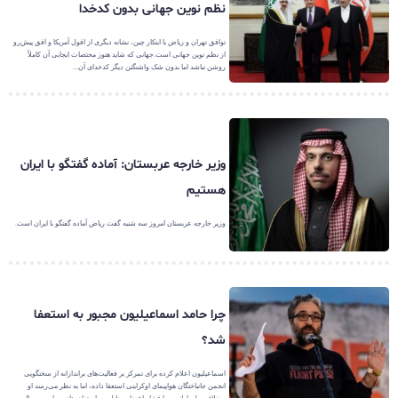
نظم نوین جهانی بدون کدخدا
توافق تهران و ریاض با ابتکار چین، نشانه دیگری از افول آمریکا و افق پیش‌رو
از نظم نوین جهانی است.جهانی که شاید هنوز مختصات ایجابی آن کاملاً
روشن نباشد اما بدون شک واشنگتن دیگر کدخدای آن...
وزیر خارجه عربستان: آماده گفتگو با ایران
هستیم
وزیر خارجه عربستان امروز سه شنبه گفت ریاض آماده گفتگو با ایران است.
چرا حامد اسماعیلیون مجبور به استعفا
شد؟
اسماعیلیون اعلام کرده برای تمرکز بر فعالیت‌های براندازانه از سخنگویی
انجمن جانباختگان هواپیمای اوکراینی استعفا داده، اما به نظر می‌رسد او