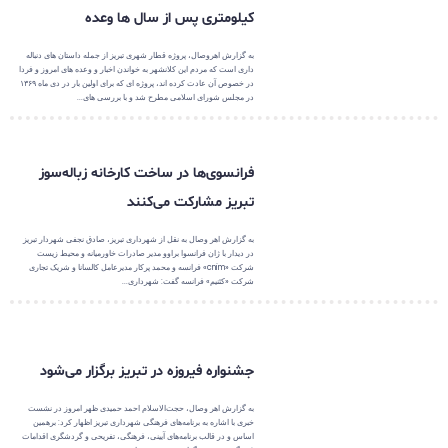
کیلومتری پس از سال ها وعده
به گزارش اهروصال، پروژه قطار شهری تبریز از جمله داستان های دنباله
داری است که مردم این کلانشهر به خواندن اخبار و وعده های امروز و فردا
در خصوص آن عادت کرده اند، پروژه ای که برای اولین بار در دی ماه ۱۳۶۹
در مجلس شورای اسلامی مطرح شد و با بررسی های...
فرانسوی‌ها در ساخت کارخانه زباله‌سوز
تبریز مشارکت می‌کنند
به گزارش اهر وصال به نقل از شهرداری تبریز، صادق نجفی شهردار تبریز
در دیدار با ژان فرانسوا براوو مدیر صادرات خاورمیانه و محیط زیست
شرکت «cnim» فرانسه و محمد پرکار مدیرعامل کالسانا و شریک تجاری
شرکت «کئنیم» فرانسه گفت: شهرداری...
جشنواره فیروزه در تبریز برگزار می‌شود
به گزارش اهر وصال، حجت‌الاسلام احمد حمیدی ظهر امروز در نشست
خبری با اشاره به برنامه‌های فرهنگی شهرداری تبریز اظهار کرد: برهمین
اساس و در قالب برنامه‌های آیینی، فرهنگی، تفریحی و گردشگری اقدامات