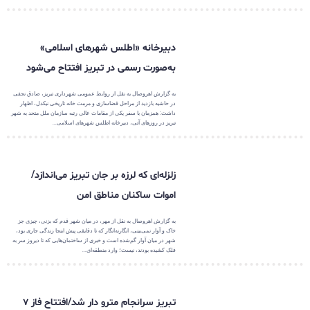
دبیرخانه «اطلس شهرهای اسلامی»
به‌صورت رسمی در تبریز افتتاح می‌شود
به گزارش اهروصال به نقل از روابط عمومی شهرداری تبریز، صادق نجفی
در حاشیه بازدید از مراحل فضاسازی و مرمت خانه تاریخی نیکدل، اظهار
داشت: همزمان با سفر یکی از مقامات عالی رتبه سازمان ملل متحد به شهر
تبریز در روزهای آتی، دبیرخانه اطلس شهرهای اسلامی...
زلزله‌ای که لرزه بر جان تبریز می‌اندازد/
اموات ساکنان مناطق امن
به گزارش اهروصال به نقل از مهر، در میان شهر قدم که بزنی، چیزی جز
خاک و آوار نمی‌بینی، انگارنه‌انگار که تا دقایقی پیش اینجا زندگی جاری بود،
شهر در میان آوار گم‌شده است و خبری از ساختمان‌هایی که تا دیروز سر به
فلک کشیده بودند، نیست؛ وارد منطقه‌ای...
تبریز سرانجام مترو دار شد/افتتاح فاز ۷