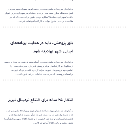
به گزارش اهروصال، صادق نجفی در جلسه امروز شورای شهر تبریز، در
پاسخ به مسئله مطرح شده مبنی بر عدم استخدام در شهرداری تبریز، اظهار
داشت: شهرداری ماهانه ۳۵ میلیارد تومان حقوق پرداخت می‌کند که در
مقایسه با پرداختی حقوق دولت به کارکنان آذربایجان شرقی...
باور پژوهش، باید در هدایت برنامه‌های
اجرایی شهر نهادینه شود
به گزارش اهروصال، صادق نجفی در آستانه هفته پژوهش، در دیدار با جمعی
از مشاوران و کارشناسان مرکز پژوهش شهرداری تبریز، نیازسنجی را
اساس مهم پژوهش‌های شهری عنوان کرد و با تاکید بر این‌که خروجی
برنامه‌های پژوهشی باید در خدمت اقدامات اجرایی شهر باشد،...
انتظار ۲۵ ساله برای افتتاح ترمینال تبریز
به گزارش اهروصال، پروژه ساخت ترمینال تبریز بیش از ۲۵ سالی می‌شود
که از دست یک شهردار به دست شهردار دیگر رسیده که البته هیچ‌کدام
تاکنون نتوانسته‌اند با وجود خیل عظیمی از وعده‌ها، افتتاح و بهره‌برداری آن را
تحقق بخشند و وعده افتتاح آن تنها در قالب...