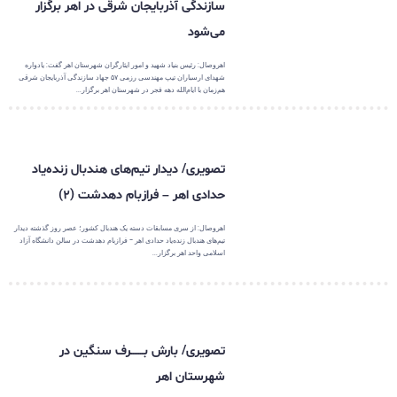
سازندگی آذربایجان شرقی در اهر برگزار
می‌شود
اهروصال: رئیس بنیاد شهید و امور ایثارگران شهرستان اهر گفت: یادواره
شهدای ارسباران تیپ مهندسی رزمی ۵۷ جهاد سازندگی آذربایجان شرقی
هم‌زمان با ایام‌الله دهه فجر در شهرستان اهر برگزار...
تصویری/ دیدار تیم‌های هندبال زنده‌یاد
حدادی اهر – فرازبام دهدشت (۲)
اهروصال: از سری مسابقات دسته یک هندبال کشور؛ عصر روز گذشته دیدار
تیم‌های هندبال زنده‌یاد حدادی اهر - فرازبام دهدشت در سالن دانشگاه آزاد
اسلامی واحد اهر برگزار...
تصویری/ بارش بـــــــرف سنگین در
شهرستان اهر