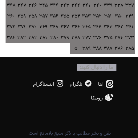
348
347
346
345
344
343
342
341
340
339
338
337
360
359
358
357
356
355
354
353
352
351
350
349
372
371
370
369
368
367
366
365
364
363
362
361
384
383
382
381
380
379
378
377
376
375
374
373
»
389
388
387
386
385
ما را دنبال کنید:
ایتا
تلگرام
اینستاگرام
روبیکا
نقل و نشر مطالب با ذکر منبع بلامانع است.