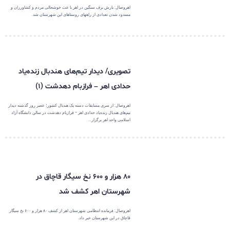
اهروصال: بارش برف سنگین در اهر با عث خوشحالی مردم و کشاورزان و
مسدود شدن تعدادی از راههای روستاهای این شهرستان شد.
تصویری/ دیدار تیم‌های هندبال زنده‌یاد
حدادی اهر – فرازبام دهدشت (۱)
اهروصال: از سری مسابقات دسته یک هندبال کشور؛ عصر روز گذشته دیدار
تیم‌های هندبال زنده‌یاد حدادی اهر - فرازبام دهدشت در سالن دانشگاه آزاد
اسلامی واحد اهر برگزار...
۸۰ هزار و ۶۰۰ نخ سیگار قاچاق در
شهرستان اهر کشف شد
اهروصال: فرمانده انتظامی شهرستان اهر از کشف ۸۰ هزار و ۶۰۰ نخ سیگار
قاچاق در این شهرستان خبر داد.